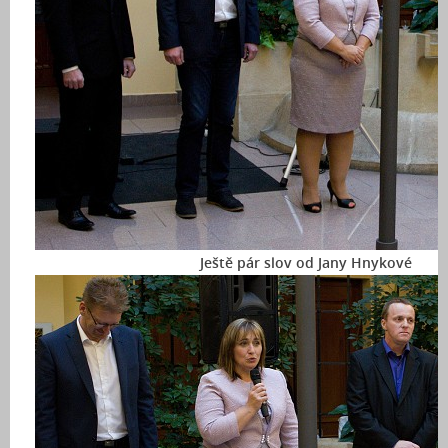
Ještě pár slov od Jany Hnykové