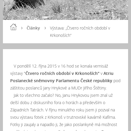
Články
Výstava: „Čtvero ročních období v
Krkonoších“
V pondělí 12. října 2015 v 16 hod se konala vernisáž
výstavy "
Čtvero ročních období v Krkonoších"
v
Atriu
Poslanecké sněmovny Parlamentu České republiky
pod
záštitou poslanců Jany Hnykové a MUDr Jiřího Štětiny.
Jak to všechno začalo? No, Janu Hnykovou jsem znal už
delší dobu z diskusního fora o horách a především o
Západních Tatrách. V říjnu minulého roku jsem ji pozval na
svou výstavu fotek z Krkonoš v trutnovské kavárně Kafírna.
Fotky ji zaujaly a napadlo ji, že jako poslankyně má možnost