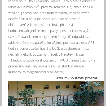
vedení hnutí Úsvit - Národní koalice. Tedy Marek Černoch a
Miroslav Lidinský. Svůj proslov jsem měl i já, jako autor. Po
zahájení již probíhalo prohlížení fotografií, vedli se vážné i
nevážné diskuse. K dispozici bylo také připravené
občerstvení. A k tomu všemu hrála příjemná
hudba. Po zahájení ze mne spadly i poslední obavy a já si
užíval. Provázel jsem hosty kolem fotografií, odpovídal za
zvídavé otázky a s potěšením přijímal pochvalná slova. V 18
hod se pomalu začali hosté s loučit a odcházet a mnozí
nechali i několik popsaných řádek v Návštěvní knize.
I tady chci poděkovat poslancům MUDr. Jiřímu Štětinovi a
především Janě Hnykové a jejímu asistentovi Kamilu
Kubáňovi za zorganizování této výstavy.
Atrium - výstavní prostor