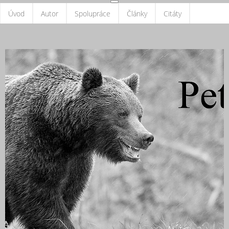
Úvod
Autor
Spolupráce
Články
Citáty