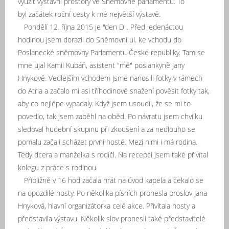
využít výstavní prostory ve Sněmovně parlamentu. To
byl začátek roční cesty k mé největší výstavě.
Pondělí 12. října 2015 je "den D". Před jedenáctou
hodinou jsem dorazil do Sněmovní ul. ke vchodu do
Poslanecké sněmovny Parlamentu České republiky. Tam se
mne ujal Kamil Kubáň, asistent "mé" poslankyně Jany
Hnykové. Vedlejším vchodem jsme nanosili fotky v rámech
do Atria a začalo mi asi tříhodinové snažení pověsit fotky tak,
aby co nejlépe vypadaly. Když jsem usoudil, že se mi to
povedlo, tak jsem zaběhl na oběd. Po návratu jsem chvilku
sledoval hudební skupinu při zkoušení a za nedlouho se
pomalu začali scházet první hosté. Mezi nimi i má rodina.
Tedy dcera a manželka s rodiči. Na recepci jsem také přivítal
kolegu z práce s rodinou.
Přibližně v 16 hod začala hrát na úvod kapela a čekalo se
na opozdilé hosty. Po několika písních pronesla proslov Jana
Hnyková, hlavní organizátorka celé akce. Přivítala hosty a
představila výstavu. Několik slov pronesli také představitelé