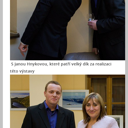
S Janou Hnykovou, které patří velký dík za realizaci
této výstavy