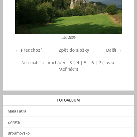
září 2009
← Předchozí
Zpět do složky
Další →
Automatické procházení:
3
|
4
|
5
|
6
|
7
(čas ve
vteřinách)
FOTOALBUM
Malá Fatra
Zvířata
Broumovsko