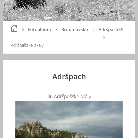
Fotoalbum
Broumovsko
Adršpach
36
Adršpašské skály
Adršpach
36 Adršpašské skály