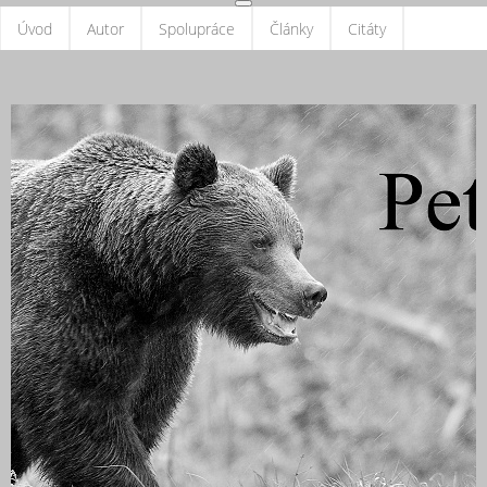
Úvod
Autor
Spolupráce
Články
Citáty