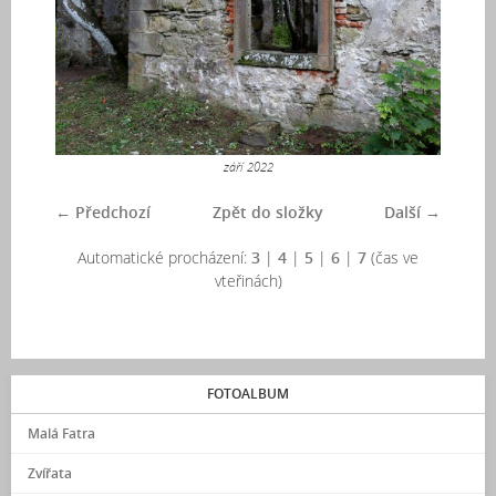
září 2022
← Předchozí
Zpět do složky
Další →
Automatické procházení:
3
|
4
|
5
|
6
|
7
(čas ve
vteřinách)
FOTOALBUM
Malá Fatra
Zvířata