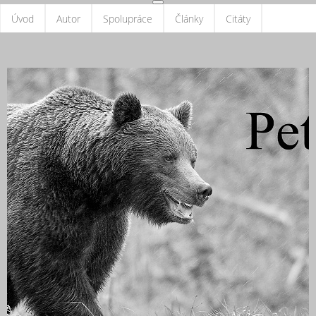
Úvod
Autor
Spolupráce
Články
Citáty