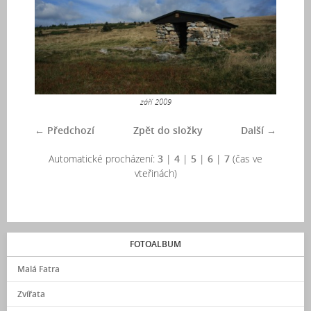
září 2009
← Předchozí
Zpět do složky
Další →
Automatické procházení:
3
|
4
|
5
|
6
|
7
(čas ve
vteřinách)
FOTOALBUM
Malá Fatra
Zvířata