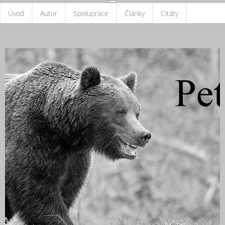
Úvod
Autor
Spolupráce
Články
Citáty