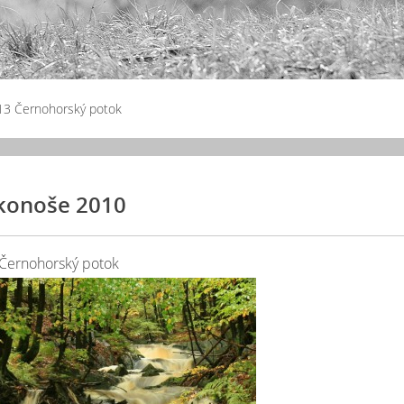
13 Černohorský potok
konoše 2010
Černohorský potok