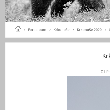
Fotoalbum
Krkonoše
Krkonoše 2020
Kr
01 P