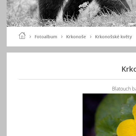
Fotoalbum
Krkonoše
Krkonošské květy
Krk
Blatouch ba