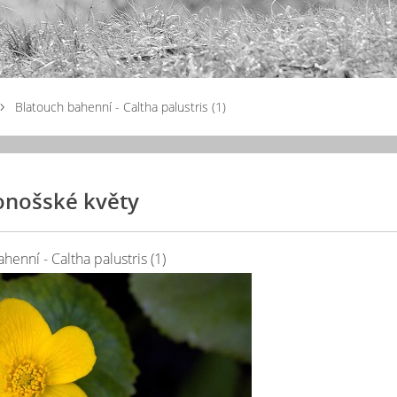
Blatouch bahenní - Caltha palustris (1)
onošské květy
henní - Caltha palustris (1)