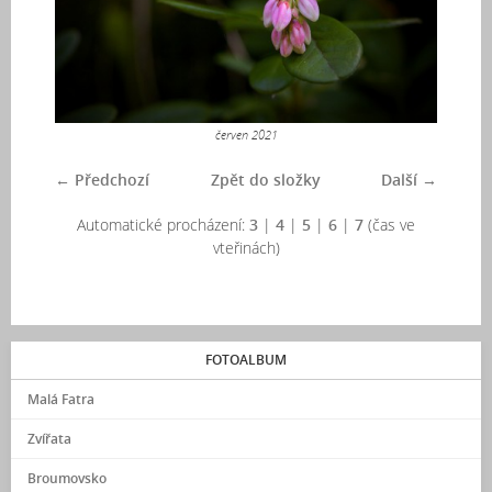
červen 2021
← Předchozí
Zpět do složky
Další →
Automatické procházení:
3
|
4
|
5
|
6
|
7
(čas ve
vteřinách)
FOTOALBUM
Malá Fatra
Zvířata
Broumovsko