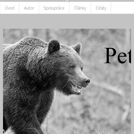
Úvod
Autor
Spolupráce
Články
Citáty