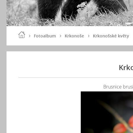
Fotoalbum
Krkonoše
Krkonošské květy
Krk
Brusnice brusi