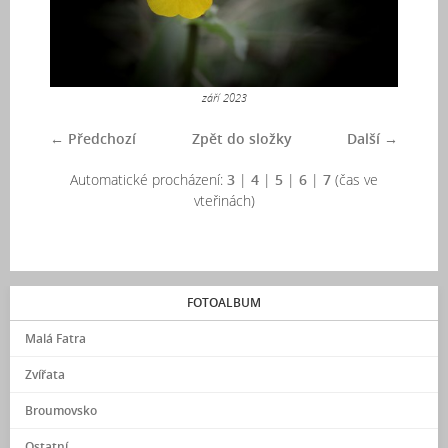
září 2023
← Předchozí
Zpět do složky
Další →
Automatické procházení:
3
|
4
|
5
|
6
|
7
(čas ve
vteřinách)
FOTOALBUM
Malá Fatra
Zvířata
Broumovsko
Ostatní