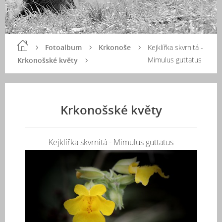
Fotoalbum
Krkonoše
Kejklířka skvrnitá -
Mimulus guttatus
Krkonošské květy
Krkonošské květy
Kejklířka skvrnitá - Mimulus guttatus