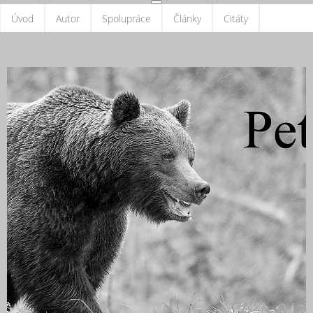
Úvod
Autor
Spolupráce
Články
Citáty