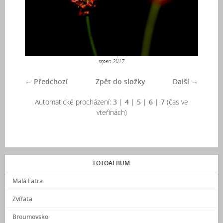
srpen 2017
← Předchozí
Zpět do složky
Další →
Automatické procházení:
3
|
4
|
5
|
6
|
7
(čas ve
vteřinách)
FOTOALBUM
Malá Fatra
Zvířata
Broumovsko