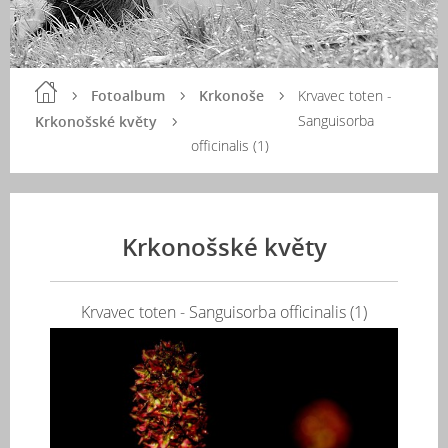
Fotoalbum
Krkonoše
Krvavec toten -
Sanguisorba
Krkonošské květy
officinalis (1)
Krkonošské květy
Krvavec toten - Sanguisorba officinalis (1)