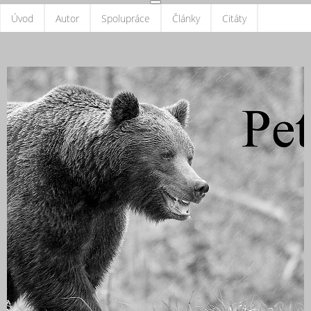
Úvod
Autor
Spolupráce
Články
Citáty