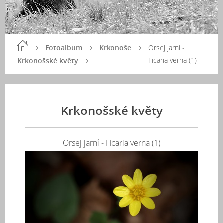
Fotoalbum
Krkonoše
Orsej jarní -
Ficaria verna (1)
Krkonošské květy
Krkonošské květy
Orsej jarní - Ficaria verna (1)