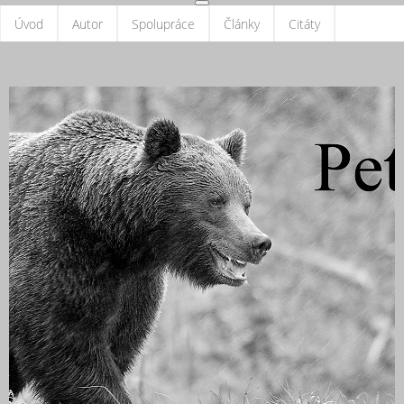
Úvod
Autor
Spolupráce
Články
Citáty