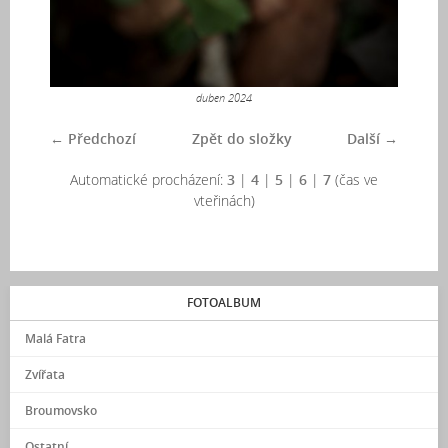
duben 2024
← Předchozí
Zpět do složky
Další →
Automatické procházení:
3
|
4
|
5
|
6
|
7
(čas ve
vteřinách)
FOTOALBUM
Malá Fatra
Zvířata
Broumovsko
Ostatní