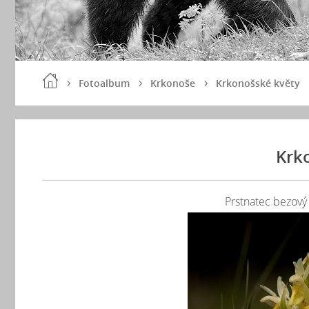
Fotoalbum
Krkonoše
Krkonošské květy
Krk
Prstnatec bezový