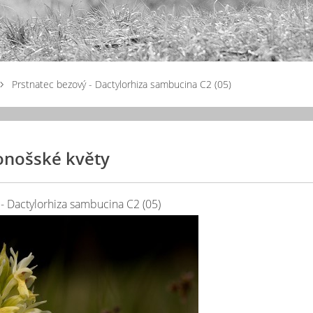
Prstnatec bezový - Dactylorhiza sambucina C2 (05)
onošské květy
 - Dactylorhiza sambucina C2 (05)