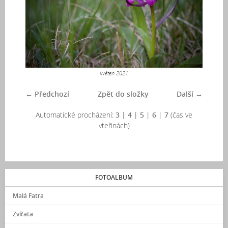
květen 2021
← Předchozí
Zpět do složky
Další →
Automatické procházení:
3
|
4
|
5
|
6
|
7
(čas ve
vteřinách)
FOTOALBUM
Malá Fatra
Zvířata