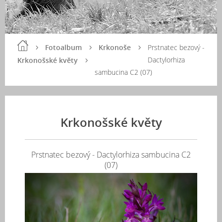
Fotoalbum
Krkonoše
Prstnatec bezový -
Dactylorhiza
Krkonošské květy
sambucina C2 (07)
Krkonošské květy
Prstnatec bezový - Dactylorhiza sambucina C2
(07)