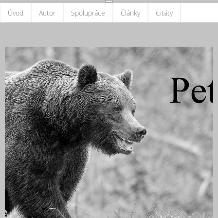
Úvod
Autor
Spolupráce
Články
Citáty