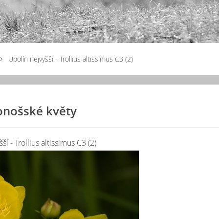
Upolín nejvyšší - Trollius altissimus C3 (2)
onošské květy
ší - Trollius altissimus C3 (2)