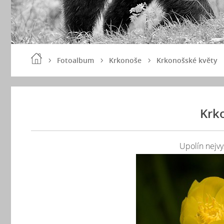
Fotoalbum
Krkonoše
Krkonošské květy
Krk
Upolín nejvyš