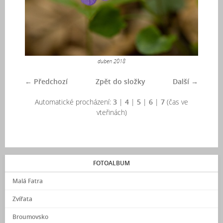
duben 2018
← Předchozí
Zpět do složky
Další →
Automatické procházení:
3
|
4
|
5
|
6
|
7
(čas ve
vteřinách)
FOTOALBUM
Malá Fatra
Zvířata
Broumovsko