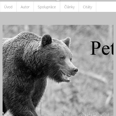
Úvod
Autor
Spolupráce
Články
Citáty