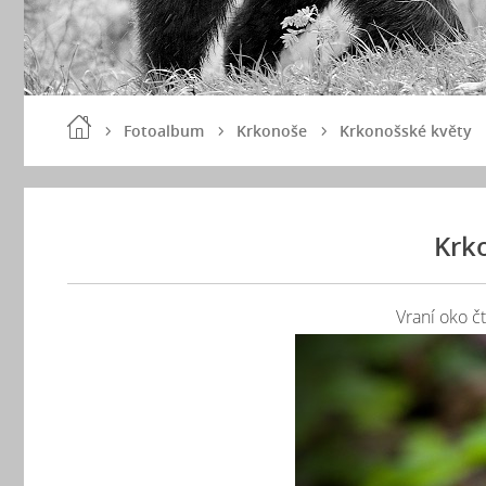
Fotoalbum
Krkonoše
Krkonošské květy
Krk
Vraní oko čty