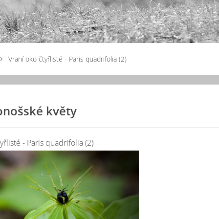
Vraní oko čtyřlisté - Paris quadrifolia (2)
onošské květy
řlisté - Paris quadrifolia (2)