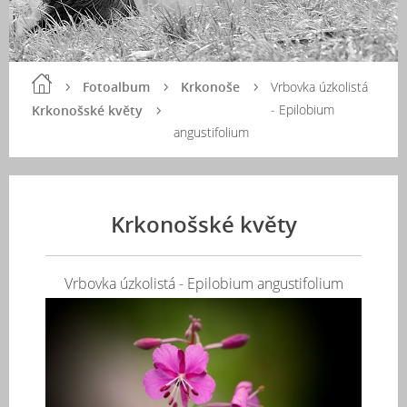
Fotoalbum
Krkonoše
Vrbovka úzkolistá
- Epilobium
Krkonošské květy
angustifolium
Krkonošské květy
Vrbovka úzkolistá - Epilobium angustifolium