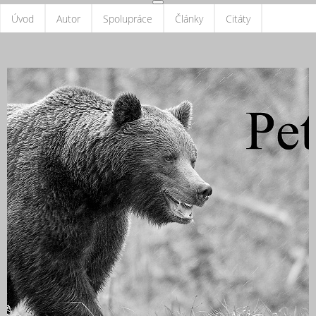
Úvod
Autor
Spolupráce
Články
Citáty