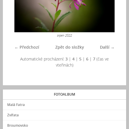
srpen 2022
← Předchozí
Zpět do složky
Další →
Automatické procházení:
3
|
4
|
5
|
6
|
7
(čas ve
vteřinách)
FOTOALBUM
Malá Fatra
Zvířata
Broumovsko