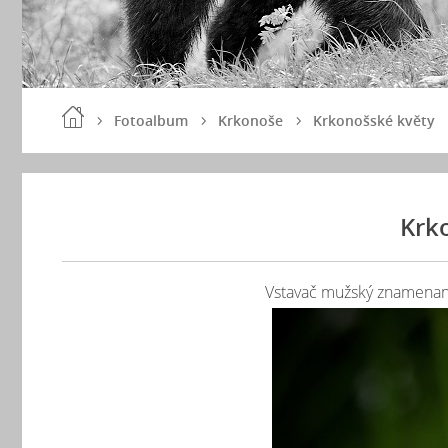
Fotoalbum
Krkonoše
Krkonošské květy
Krk
Vstavač mužský znamenaný