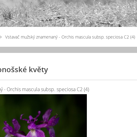
Vstavač mužský znamenaný - Orchis mascula subsp. speciosa C2 (4)
onošské květy
 - Orchis mascula subsp. speciosa C2 (4)