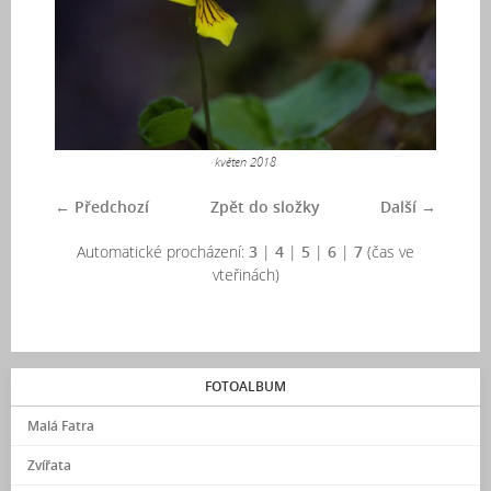
květen 2018
← Předchozí
Zpět do složky
Další →
Automatické procházení:
3
|
4
|
5
|
6
|
7
(čas ve
vteřinách)
FOTOALBUM
Malá Fatra
Zvířata