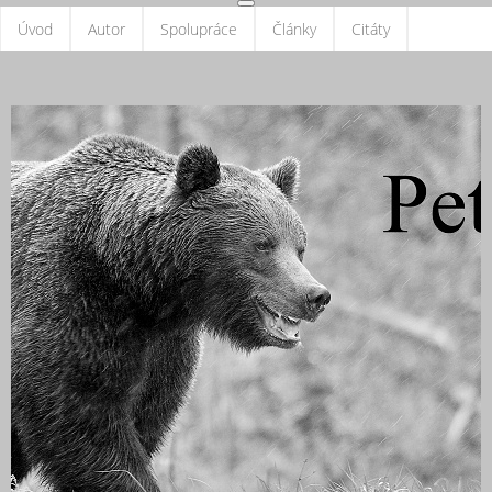
Úvod
Autor
Spolupráce
Články
Citáty