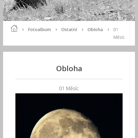
Fotoalbum
Ostatní
Obloha
01
Měsíc
Obloha
01 Měsíc