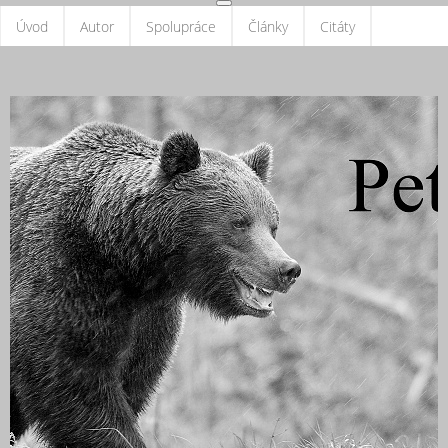
Úvod
Autor
Spolupráce
Články
Citáty