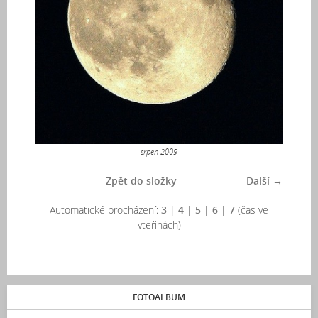
srpen 2009
Zpět do složky
Další →
Automatické procházení:
3
|
4
|
5
|
6
|
7
(čas ve
vteřinách)
FOTOALBUM