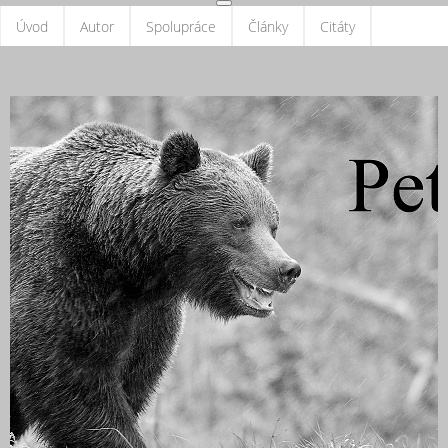
Úvod
Autor
Spolupráce
Články
Citáty