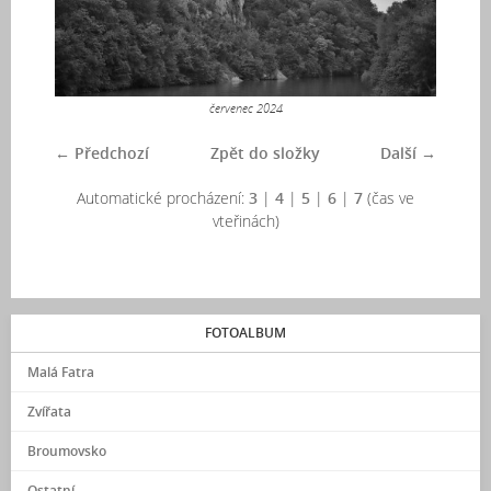
červenec 2024
← Předchozí
Zpět do složky
Další →
Automatické procházení:
3
|
4
|
5
|
6
|
7
(čas ve
vteřinách)
FOTOALBUM
Malá Fatra
Zvířata
Broumovsko
Ostatní