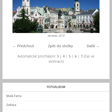
červenec 2010
← Předchozí
Zpět do složky
Další →
Automatické procházení:
3
|
4
|
5
|
6
|
7
(čas ve
vteřinách)
FOTOALBUM
Malá Fatra
Zvířata