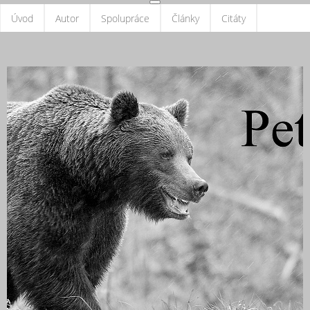
Úvod
Autor
Spolupráce
Články
Citáty