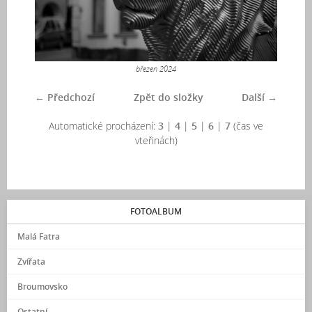
březen 2024
← Předchozí
Zpět do složky
Další →
Automatické procházení:
3
|
4
|
5
|
6
|
7
(čas ve
vteřinách)
FOTOALBUM
Malá Fatra
Zvířata
Broumovsko
Ostatní