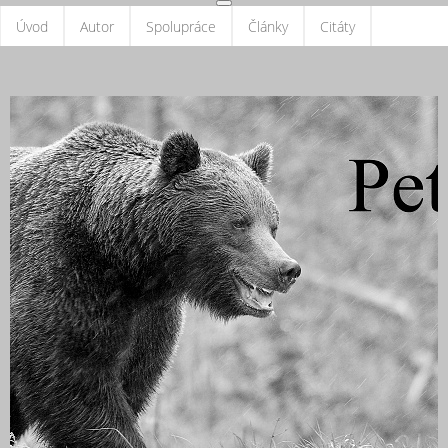
Úvod
Autor
Spolupráce
Články
Citáty