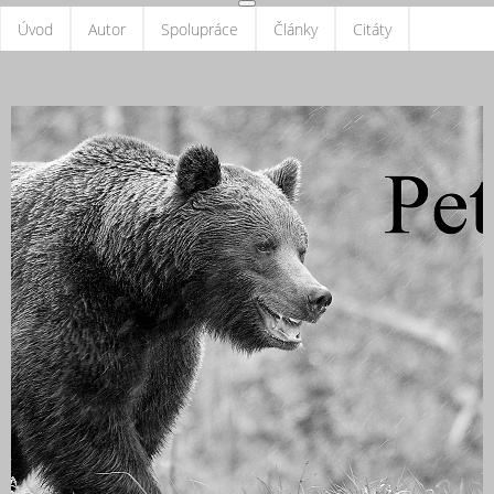
Úvod
Autor
Spolupráce
Články
Citáty