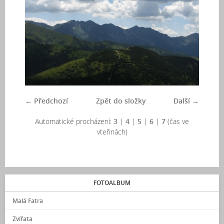
← Předchozí
Zpět do složky
Další →
Automatické procházení:
3
|
4
|
5
|
6
|
7
(čas ve
vteřinách)
FOTOALBUM
Malá Fatra
Zvířata