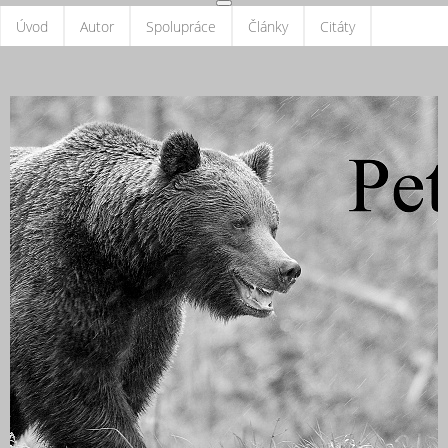
Úvod
Autor
Spolupráce
Články
Citáty