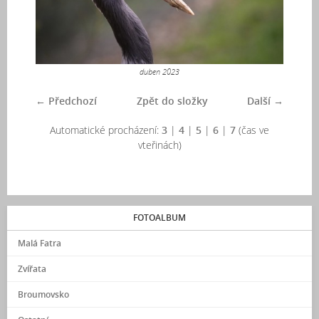
duben 2023
← Předchozí
Zpět do složky
Další →
Automatické procházení:
3
|
4
|
5
|
6
|
7
(čas ve
vteřinách)
FOTOALBUM
Malá Fatra
Zvířata
Broumovsko