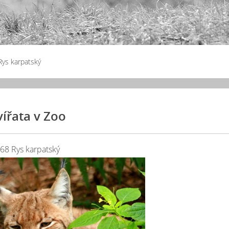
Rys karpatský
vířata v Zoo
68 Rys karpatský