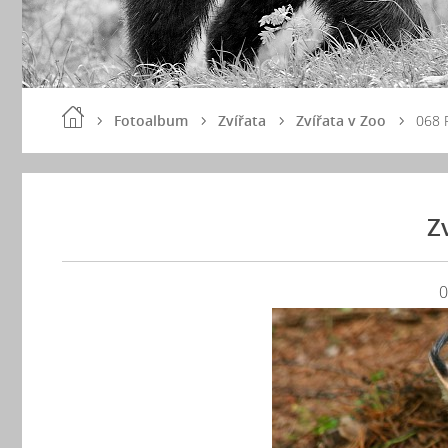
Fotoalbum
Zvířata
Zvířata v Zoo
068 
Z
0