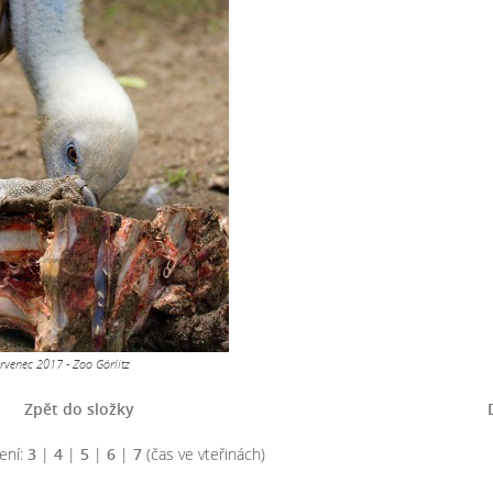
rvenec 2017 - Zoo Görlitz
Zpět do složky
ení:
3
|
4
|
5
|
6
|
7
(čas ve vteřinách)