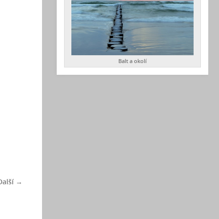
Balt a okolí
Další →