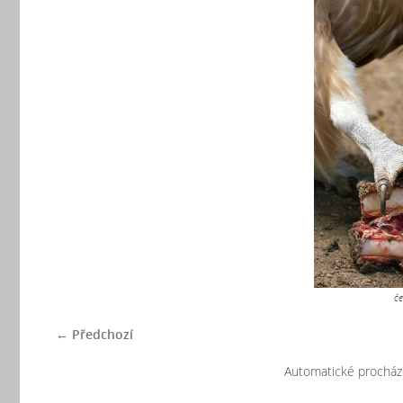
če
← Předchozí
Automatické procház