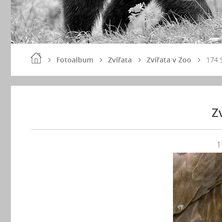
Fotoalbum
Zvířata
Zvířata v Zoo
174 
Z
1