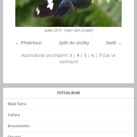
duben 2018 - Motýlí dům Jonsdorf
← Předchozí
Zpět do složky
Další →
Automatické procházení:
3
|
4
|
5
|
6
|
7
(čas ve
vteřinách)
FOTOALBUM
Malá Fatra
Zvířata
Broumovsko
Ostatní