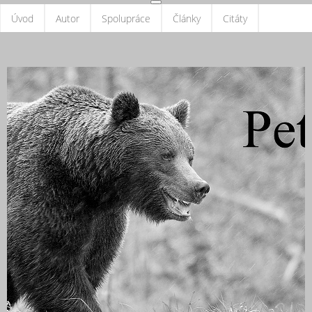
Úvod
Autor
Spolupráce
Články
Citáty