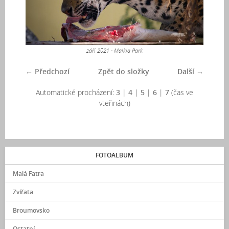
září 2021 - Malkia Park
← Předchozí
Zpět do složky
Další →
Automatické procházení:
3
|
4
|
5
|
6
|
7
(čas ve
vteřinách)
FOTOALBUM
Malá Fatra
Zvířata
Broumovsko
Ostatní