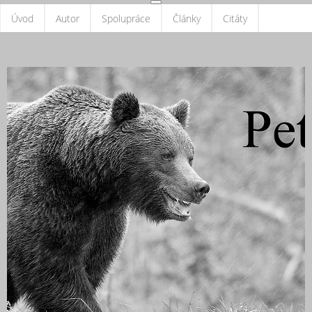
Úvod
Autor
Spolupráce
Články
Citáty