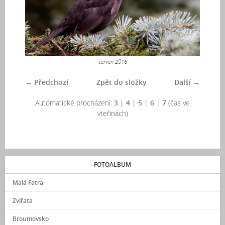
červen 2016
← Předchozí
Zpět do složky
Další →
Automatické procházení:
3
|
4
|
5
|
6
|
7
(čas ve
vteřinách)
FOTOALBUM
Malá Fatra
Zvířata
Broumovsko