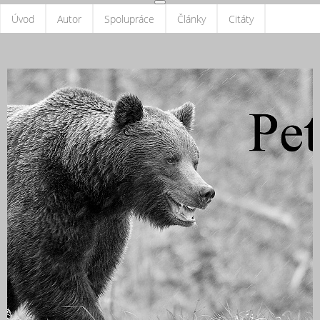
Úvod
Autor
Spolupráce
Články
Citáty