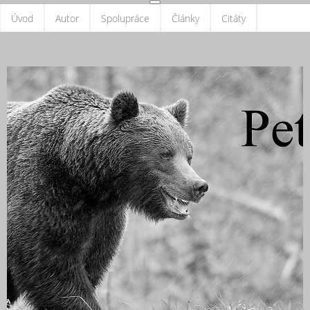
Úvod
Autor
Spolupráce
Články
Citáty