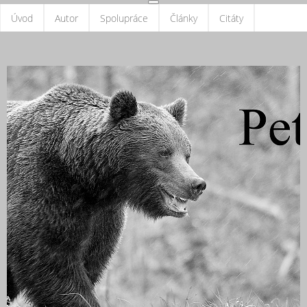
Úvod
Autor
Spolupráce
Články
Citáty