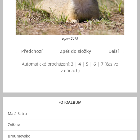
srpen 2019
← Předchozí
Zpět do složky
Další →
Automatické procházení:
3
|
4
|
5
|
6
|
7
(čas ve
vteřinách)
FOTOALBUM
Malá Fatra
Zvířata
Broumovsko