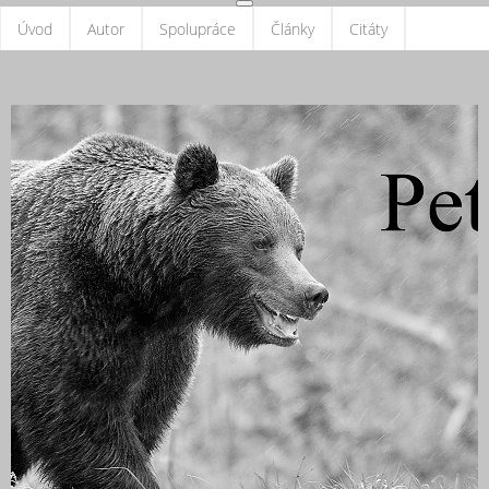
Úvod
Autor
Spolupráce
Články
Citáty