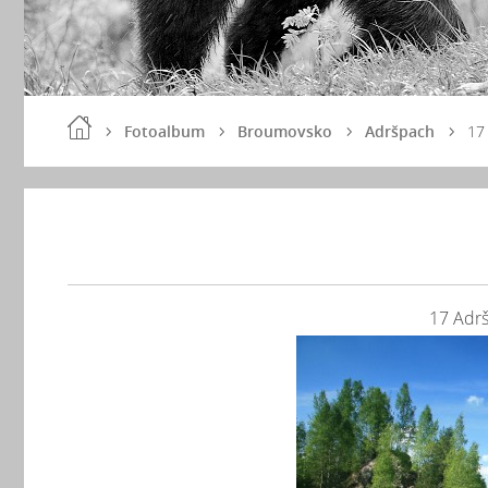
Fotoalbum
Broumovsko
Adršpach
17
17 Adrš