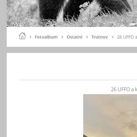
Fotoalbum
Ostatní
Trutnov
26 UFFO a
26 UFFO a k