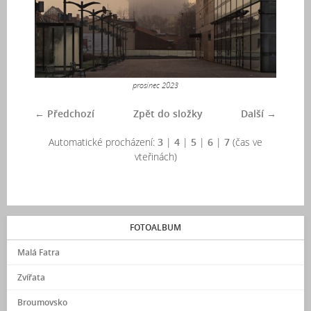
prosinec 2023
← Předchozí
Zpět do složky
Další →
Automatické procházení:
3
|
4
|
5
|
6
|
7
(čas ve
vteřinách)
FOTOALBUM
Malá Fatra
Zvířata
Broumovsko