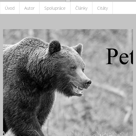
Úvod
Autor
Spolupráce
Články
Citáty