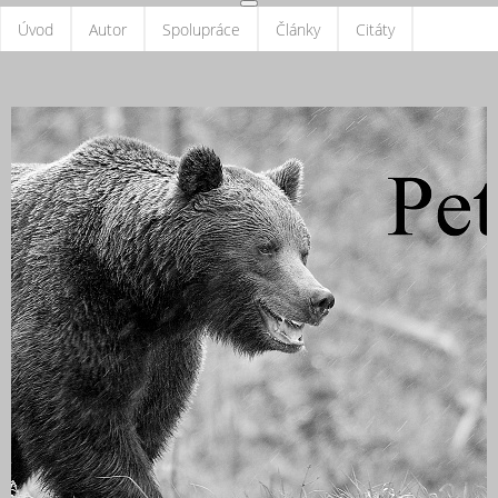
Úvod
Autor
Spolupráce
Články
Citáty