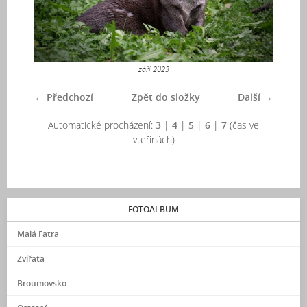
září 2023
← Předchozí
Zpět do složky
Další →
Automatické procházení:
3
|
4
|
5
|
6
|
7
(čas ve
vteřinách)
FOTOALBUM
Malá Fatra
Zvířata
Broumovsko