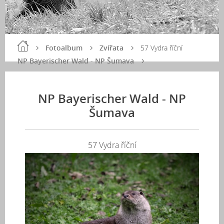
Fotoalbum
Zvířata
57 Vydra říční
NP Bayerischer Wald - NP Šumava
NP Bayerischer Wald - NP
Šumava
57 Vydra říční