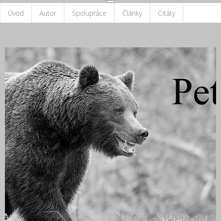
Úvod
Autor
Spolupráce
Články
Citáty