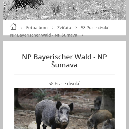
Fotoalbum
Zvířata
58 Prase divoké
NP Bayerischer Wald - NP Šumava
NP Bayerischer Wald - NP
Šumava
58 Prase divoké